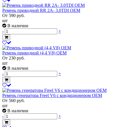
Ремень приводной RR 2A- 3.0TDI OEM
От
590
руб.
шт
В наличии
-
+
Ремень приводной (4,4 V8) OEM
От
230
руб.
шт
В наличии
-
+
Ремень генератора Freel V6 с кондиционером OEM
От
560
руб.
шт
В наличии
-
+