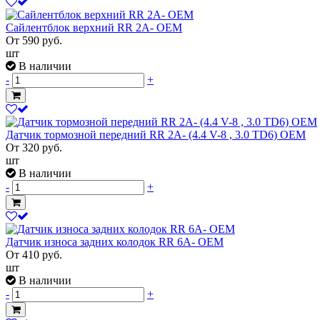
Сайлентблок верхний RR 2A- OEM
От
590
руб.
шт
В наличии
-
+
Датчик тормозной передний RR 2A- (4.4 V-8 , 3.0 TD6) OEM
От
320
руб.
шт
В наличии
-
+
Датчик износа задних колодок RR 6A- OEM
От
410
руб.
шт
В наличии
-
+