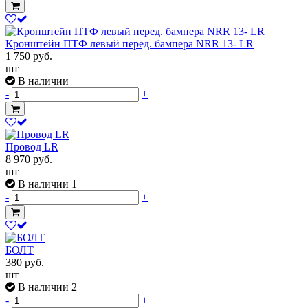
Кронштейн ПТФ левый перед. бампера NRR 13- LR
1 750
руб.
шт
В наличии
-
+
Провод LR
8 970
руб.
шт
В наличии 1
-
+
БОЛТ
380
руб.
шт
В наличии 2
-
+