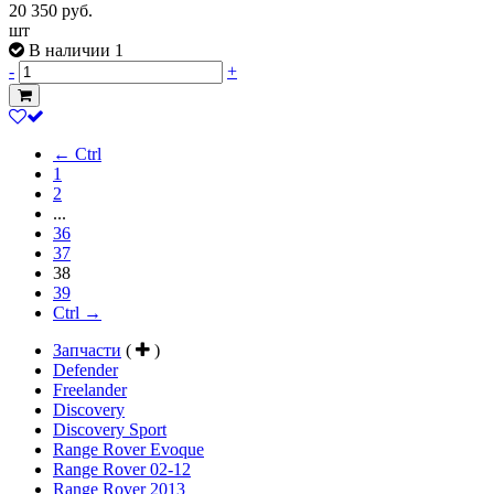
20 350
руб.
шт
В наличии 1
-
+
← Ctrl
1
2
...
36
37
38
39
Ctrl →
Запчасти
(
)
Defender
Freelander
Discovery
Discovery Sport
Range Rover Evoque
Range Rover 02-12
Range Rover 2013